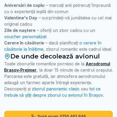
Aniversări de cuplu
– marcați anii petrecuți împreună
cu o experiență ieșită din comun
Valentine's Day
– surprindeți-vă jumătatea cu cel mai
original cadou
Zile de naștere
– oferiți un zbor cadou cu un
voucher personalizat
Cerere în căsătorie
– dacă planificați
o cerere în
căsătorie la înălțime
, zborul romantic este cadrul ideal
De unde decolează avionul
Toate zborurile romantice pornesc de la
Aerodromul
Brașov-Prejmer
, la doar 15 minute de centrul orașului.
Parcarea este gratuită, iar atmosfera aerodromului
adaugă un farmec aparte întregii experiențe.
Descoperiți și
zborul panoramic clasic
sau
tot ce
trebuie să știți despre zborul cu avionul în Brașov
.
Sună acum: 0750 462 646