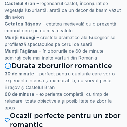
Castelul Bran
– legendarul castel, înconjurat de
vegetația luxuriantă, arată ca un decor de basm văzut
din avion
Cetatea Râșnov
– cetatea medievală cu o prezență
impunătoare pe culmea dealului
Munții Bucegi
– crestele dramatice ale Bucegilor se
profilează spectaculos pe cerul de seară
Munții Făgăraș
– în zborurile de 60 de minute,
admirați cele mai înalte vârfuri din România
Durata zborurilor romantice
30 de minute
– perfect pentru cuplurile care vor o
experiență intensă și memorabilă, cu survol peste
Brașov și Castelul Bran
60 de minute
– experiența completă, cu timp de
relaxare, toate obiectivele și posibilitate de zbor la
apus
Ocazii perfecte pentru un zbor
romantic