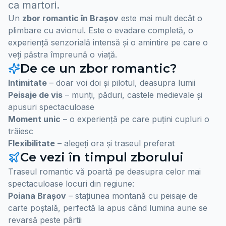
ca martori.
Un
zbor romantic în Brașov
este mai mult decât o
plimbare cu avionul. Este o evadare completă, o
experiență senzorială intensă și o amintire pe care o
veți păstra împreună o viață.
De ce un zbor romantic?
Intimitate
– doar voi doi și pilotul, deasupra lumii
Peisaje de vis
– munți, păduri, castele medievale și
apusuri spectaculoase
Moment unic
– o experiență pe care puțini cupluri o
trăiesc
Flexibilitate
– alegeți ora și traseul preferat
Ce vezi în timpul zborului
Traseul romantic vă poartă pe deasupra celor mai
spectaculoase locuri din regiune:
Poiana Brașov
– stațiunea montană cu peisaje de
carte poștală, perfectă la apus când lumina aurie se
revarsă peste pârtii