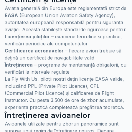
Aviația generală din Europa este reglementată strict de
EASA
(European Union Aviation Safety Agency),
autoritatea europeană responsabilă pentru siguranța
aviației. Aceasta stabilește standarde riguroase pentru:
Licențierea piloților
– examene teoretice și practice,
verificări periodice ale competențelor
Certificarea aeronavelor
– fiecare avion trebuie să
dețină un certificat de navigabilitate valid
Întreținerea
– programe de mentenanță obligatorii, cu
verificări la intervale regulate
La Fly With Us, piloții noștri dețin licențe EASA valide,
incluzând PPL (Private Pilot Licence), CPL
(Commercial Pilot Licence) și calificarea de Flight
Instructor. Cu peste 3.500 de ore de zbor acumulate,
experiența practică completează pregătirea teoretică.
Întreținerea avioanelor
Avioanele utilizate pentru zboruri panoramice sunt
supuse unui regim de întreținere riguros. Fiecare