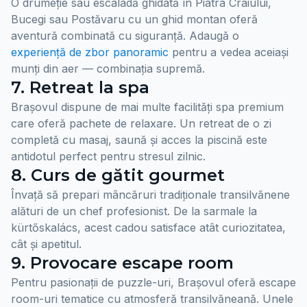
O drumeție sau escaladă ghidată în Piatra Craiului,
Bucegi sau Postăvaru cu un ghid montan oferă
aventură combinată cu siguranță. Adaugă o
experiență de zbor panoramic
pentru a vedea aceiași
munți din aer — combinația supremă.
7. Retreat la spa
Brașovul dispune de mai multe facilități spa premium
care oferă pachete de relaxare. Un retreat de o zi
completă cu masaj, saună și acces la piscină este
antidotul perfect pentru stresul zilnic.
8. Curs de gătit gourmet
Învață să prepari mâncăruri tradiționale transilvănene
alături de un chef profesionist. De la sarmale la
kürtőskalács, acest cadou satisface atât curiozitatea,
cât și apetitul.
9. Provocare escape room
Pentru pasionații de puzzle-uri, Brașovul oferă escape
room-uri tematice cu atmosferă transilvăneană. Unele