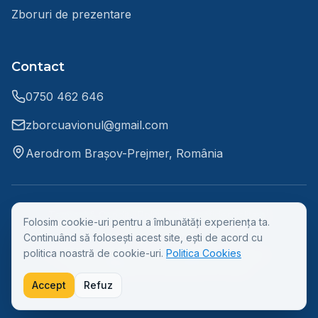
Zboruri de prezentare
Contact
0750 462 646
zborcuavionul@gmail.com
Aerodrom Brașov-Prejmer, România
Termeni & Condiții
|
Politică de Confidențialitate
|
Folosim cookie-uri pentru a îmbunătăți experiența ta.
Politică Cookies
Continuând să folosești acest site, ești de acord cu
politica noastră de cookie-uri.
Politica Cookies
©
2026
Fly With Us.
Toate drepturile rezervate.
Creat cu ❤️ pentru pasionații de aviație
Accept
Refuz