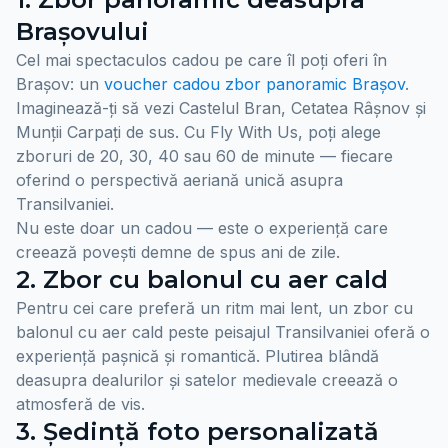
Brașovului
Cel mai spectaculos cadou pe care îl poți oferi în
Brașov: un
voucher cadou zbor panoramic Brașov
.
Imaginează-ți să vezi Castelul Bran, Cetatea Râșnov și
Munții Carpați de sus. Cu Fly With Us, poți alege
zboruri de 20, 30, 40 sau 60 de minute — fiecare
oferind o perspectivă aeriană unică asupra
Transilvaniei.
Nu este doar un cadou — este o experiență care
creează povești demne de spus ani de zile.
2. Zbor cu balonul cu aer cald
Pentru cei care preferă un ritm mai lent, un zbor cu
balonul cu aer cald peste peisajul Transilvaniei oferă o
experiență pașnică și romantică. Plutirea blândă
deasupra dealurilor și satelor medievale creează o
atmosferă de vis.
3. Ședință foto personalizată