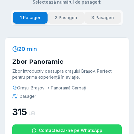
Selectează numărul de pasageri:
1
Pasager
2
Pasageri
3
Pasageri
20 min
Zbor Panoramic
Zbor introductiv deasupra orașului Brașov. Perfect
pentru prima experiență în aviație.
Orașul Brașov → Panoramă Carpați
1
pasager
315
LEI
Contactează-ne pe WhatsApp