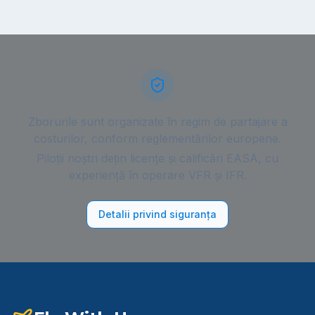
Zborurile sunt organizate în regim de partajare a
costurilor, conform reglementărilor europene.
Piloții noștri dețin licențe și calificări EASA, cu
experiență în operare VFR și IFR.
Detalii privind siguranța