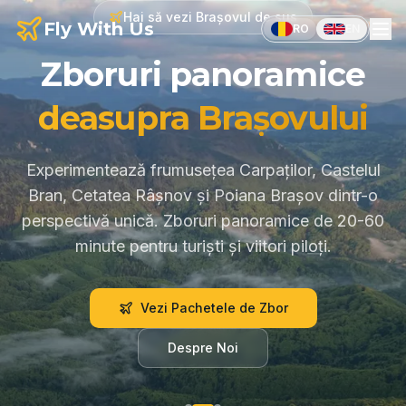
Hai să vezi Brașovul de sus
Fly With Us
RO
EN
Zboruri panoramice
deasupra Brașovului
Experimentează frumusețea Carpaților, Castelul
Bran, Cetatea Râșnov și Poiana Brașov dintr-o
perspectivă unică. Zboruri panoramice de 20-60
minute pentru turiști și viitori piloți.
Vezi Pachetele de Zbor
Despre Noi