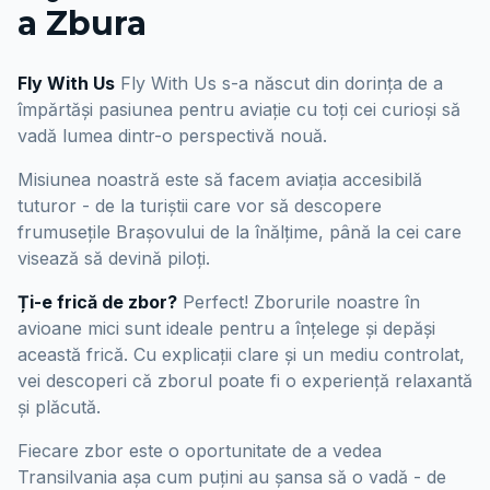
a Zbura
Fly With Us
Fly With Us s-a născut din dorința de a
împărtăși pasiunea pentru aviație cu toți cei curioși să
vadă lumea dintr-o perspectivă nouă.
Misiunea noastră este să facem aviația accesibilă
tuturor - de la turiștii care vor să descopere
frumusețile Brașovului de la înălțime, până la cei care
visează să devină piloți.
Ți-e frică de zbor?
Perfect! Zborurile noastre în
avioane mici sunt ideale pentru a înțelege și depăși
această frică. Cu explicații clare și un mediu controlat,
vei descoperi că zborul poate fi o experiență relaxantă
și plăcută.
Fiecare zbor este o oportunitate de a vedea
Transilvania așa cum puțini au șansa să o vadă - de